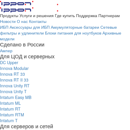
Продукты
Услуги и решения
Где купить
Поддержка
Партнерам
Новости
О нас
Контакты
ИБП
Аксессуары для ИБП
Аккумуляторные батареи
Сетевые
фильтры и удлинители
Блоки питания для ноутбуков
Архивные
модели
Сделано в России
Ампер
Для ЦОД и серверных
DC Upper
Innova Modular
Innova RT 33
Innova RT II 33
Innova Unity RT
Innova Unity T
Intatum Easy MB
Intatum ML
Intatum RT
Intatum RTM
Intatum T
Для серверов и сетей