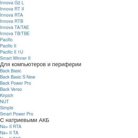
Innova G2 L
Innova RT II
Innova RTA
Innova RTB
Innova TA/TAE
Innova TB/TBE
Pacific
Pacific II
Pacific II 1U
Smart Winner II
Для компьютеров и периферии
Back Basic
Back Basic S New
Back Power Pro
Back Verso
Kirpich
NUT
Simple
Smart Power Pro
С натриевыми АКБ
Na+ II RTA
Na+ II TA