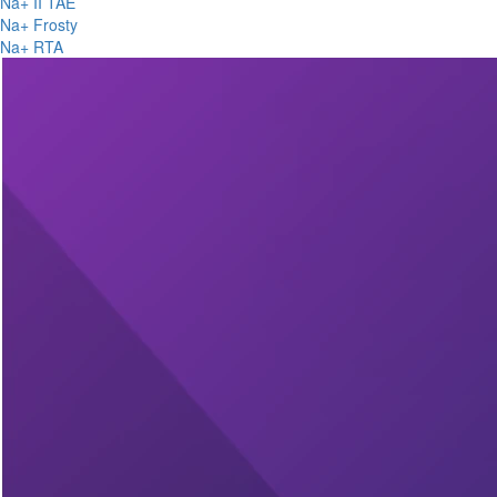
Na+ II TAE
Na+ Frosty
Na+ RTA