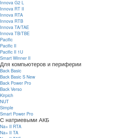
Innova G2 L
Innova RT II
Innova RTA
Innova RTB
Innova TA/TAE
Innova TB/TBE
Pacific
Pacific II
Pacific II 1U
Smart Winner II
Для компьютеров и периферии
Back Basic
Back Basic S New
Back Power Pro
Back Verso
Kirpich
NUT
Simple
Smart Power Pro
С натриевыми АКБ
Na+ II RTA
Na+ II TA