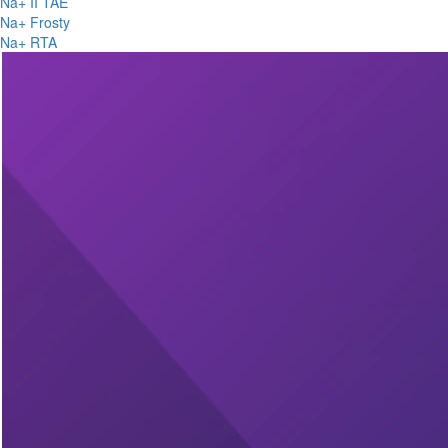
Na+ II TAE
Na+ Frosty
Na+ RTA