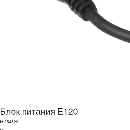
Блок питания E120
id 654529