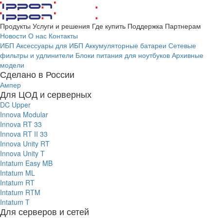
Продукты
Услуги и решения
Где купить
Поддержка
Партнерам
Новости
О нас
Контакты
ИБП
Аксессуары для ИБП
Аккумуляторные батареи
Сетевые
фильтры и удлинители
Блоки питания для ноутбуков
Архивные
модели
Сделано в России
Ампер
Для ЦОД и серверных
DC Upper
Innova Modular
Innova RT 33
Innova RT II 33
Innova Unity RT
Innova Unity T
Intatum Easy MB
Intatum ML
Intatum RT
Intatum RTM
Intatum T
Для серверов и сетей