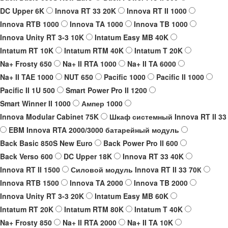
DC Upper 6K
Innova RT 33 20K
Innova RT II 1000
Innova RTB 1000
Innova TA 1000
Innova TB 1000
Innova Unity RT 3-3 10K
Intatum Easy MB 40K
Intatum RT 10K
Intatum RTM 40K
Intatum T 20K
Na+ Frosty 650
Na+ II RTA 1000
Na+ II TA 6000
Na+ II TAE 1000
NUT 650
Pacific 1000
Pacific II 1000
Pacific II 1U 500
Smart Power Pro II 1200
Smart Winner II 1000
Ампер 1000
Innova Modular Cabinet 75K
Шкаф системный Innova RT II 33
EBM Innova RTA 2000/3000 батарейный модуль
Back Basic 850S New Euro
Back Power Pro II 600
Back Verso 600
DC Upper 18K
Innova RT 33 40K
Innova RT II 1500
Силовой модуль Innova RT II 33 70К
Innova RTB 1500
Innova TA 2000
Innova TB 2000
Innova Unity RT 3-3 20K
Intatum Easy MB 60K
Intatum RT 20K
Intatum RTM 80K
Intatum T 40K
Na+ Frosty 850
Na+ II RTA 2000
Na+ II TA 10K