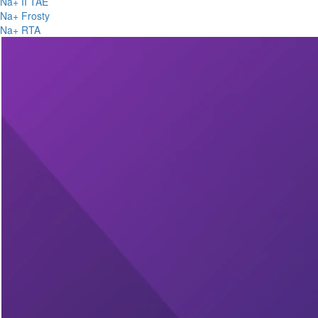
Na+ II TAE
Na+ Frosty
Na+ RTA