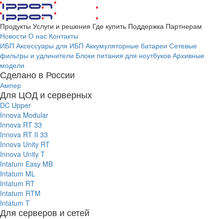
Продукты
Услуги и решения
Где купить
Поддержка
Партнерам
Новости
О нас
Контакты
ИБП
Аксессуары для ИБП
Аккумуляторные батареи
Сетевые
фильтры и удлинители
Блоки питания для ноутбуков
Архивные
модели
Сделано в России
Ампер
Для ЦОД и серверных
DC Upper
Innova Modular
Innova RT 33
Innova RT II 33
Innova Unity RT
Innova Unity T
Intatum Easy MB
Intatum ML
Intatum RT
Intatum RTM
Intatum T
Для серверов и сетей