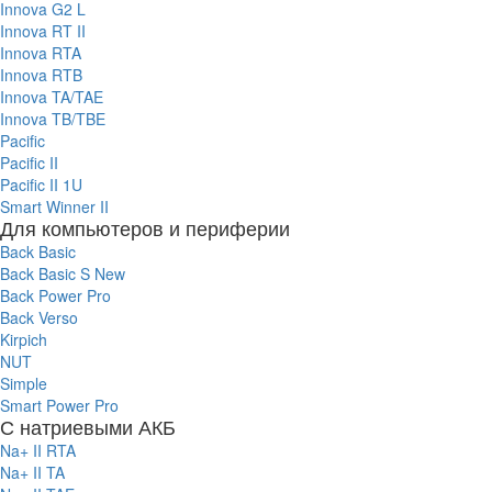
Innova G2 L
Innova RT II
Innova RTA
Innova RTB
Innova TA/TAE
Innova TB/TBE
Pacific
Pacific II
Pacific II 1U
Smart Winner II
Для компьютеров и периферии
Back Basic
Back Basic S New
Back Power Pro
Back Verso
Kirpich
NUT
Simple
Smart Power Pro
С натриевыми АКБ
Na+ II RTA
Na+ II TA