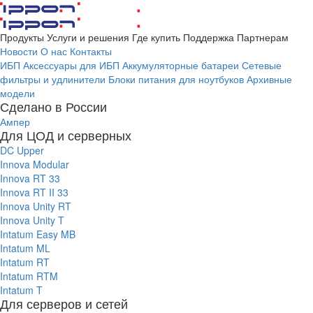
Продукты
Услуги и решения
Где купить
Поддержка
Партнерам
Новости
О нас
Контакты
ИБП
Аксессуары для ИБП
Аккумуляторные батареи
Сетевые
фильтры и удлинители
Блоки питания для ноутбуков
Архивные
модели
Сделано в России
Ампер
Для ЦОД и серверных
DC Upper
Innova Modular
Innova RT 33
Innova RT II 33
Innova Unity RT
Innova Unity T
Intatum Easy MB
Intatum ML
Intatum RT
Intatum RTM
Intatum T
Для серверов и сетей