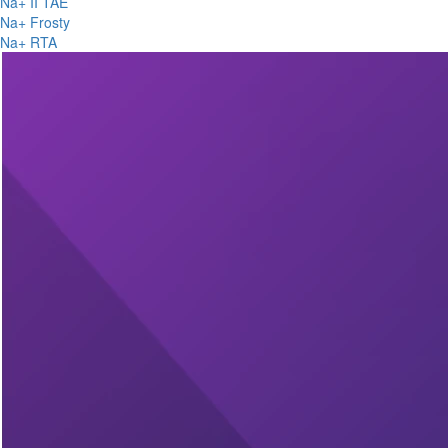
Na+ II TAE
Na+ Frosty
Na+ RTA