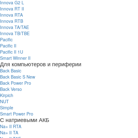
Innova G2 L
Innova RT II
Innova RTA
Innova RTB
Innova TA/TAE
Innova TB/TBE
Pacific
Pacific II
Pacific II 1U
Smart Winner II
Для компьютеров и периферии
Back Basic
Back Basic S New
Back Power Pro
Back Verso
Kirpich
NUT
Simple
Smart Power Pro
С натриевыми АКБ
Na+ II RTA
Na+ II TA