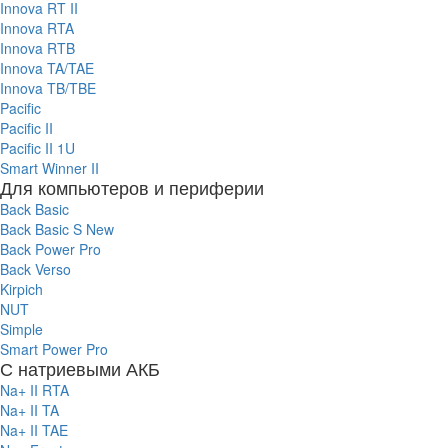
Innova RT II
Innova RTA
Innova RTB
Innova TA/TAE
Innova TB/TBE
Pacific
Pacific II
Pacific II 1U
Smart Winner II
Для компьютеров и периферии
Back Basic
Back Basic S New
Back Power Pro
Back Verso
Kirpich
NUT
Simple
Smart Power Pro
С натриевыми АКБ
Na+ II RTA
Na+ II TA
Na+ II TAE