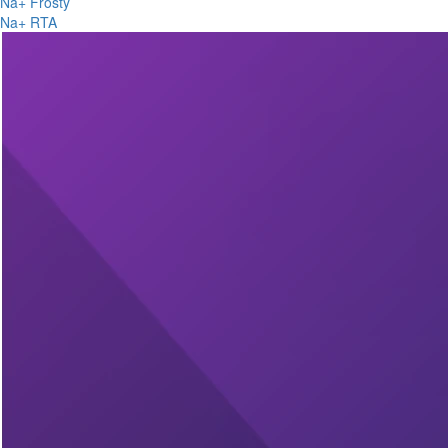
Na+ Frosty
Na+ RTA