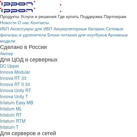
Продукты
Услуги и решения
Где купить
Поддержка
Партнерам
Новости
О нас
Контакты
ИБП
Аксессуары для ИБП
Аккумуляторные батареи
Сетевые
фильтры и удлинители
Блоки питания для ноутбуков
Архивные
модели
Сделано в России
Ампер
Для ЦОД и серверных
DC Upper
Innova Modular
Innova RT 33
Innova RT II 33
Innova Unity RT
Innova Unity T
Intatum Easy MB
Intatum ML
Intatum RT
Intatum RTM
Intatum T
Для серверов и сетей