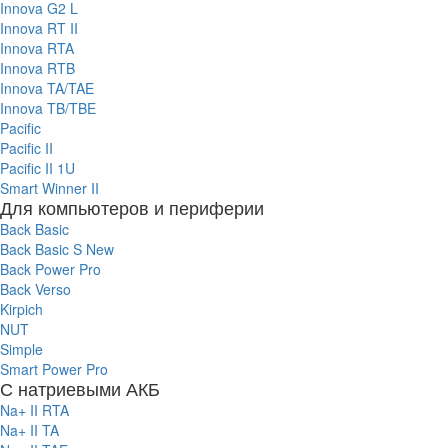
Innova G2 L
Innova RT II
Innova RTA
Innova RTB
Innova TA/TAE
Innova TB/TBE
Pacific
Pacific II
Pacific II 1U
Smart Winner II
Для компьютеров и периферии
Back Basic
Back Basic S New
Back Power Pro
Back Verso
Kirpich
NUT
Simple
Smart Power Pro
С натриевыми АКБ
Na+ II RTA
Na+ II TA