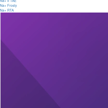
Na+ II TAE
Na+ Frosty
Na+ RTA