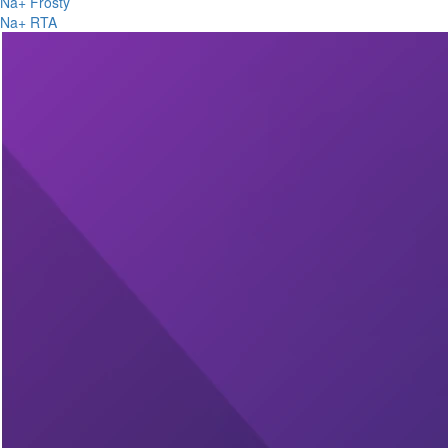
Na+ Frosty
Na+ RTA