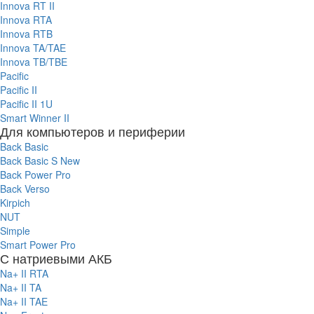
Innova RT II
Innova RTA
Innova RTB
Innova TA/TAE
Innova TB/TBE
Pacific
Pacific II
Pacific II 1U
Smart Winner II
Для компьютеров и периферии
Back Basic
Back Basic S New
Back Power Pro
Back Verso
Kirpich
NUT
Simple
Smart Power Pro
С натриевыми АКБ
Na+ II RTA
Na+ II TA
Na+ II TAE