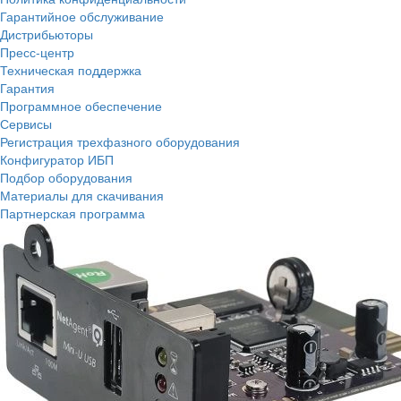
Гарантийное обслуживание
Дистрибьюторы
Пресс-центр
Техническая поддержка
Гарантия
Программное обеспечение
Сервисы
Регистрация трехфазного оборудования
Конфигуратор ИБП
Подбор оборудования
Материалы для скачивания
Партнерская программа