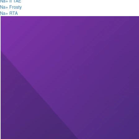
Na+ II TAE
Na+ Frosty
Na+ RTA