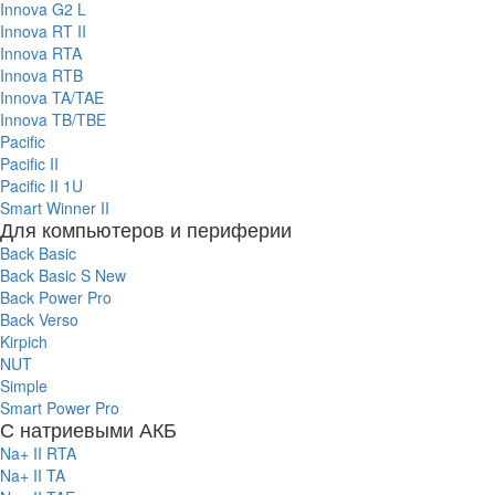
Innova G2 L
Innova RT II
Innova RTA
Innova RTB
Innova TA/TAE
Innova TB/TBE
Pacific
Pacific II
Pacific II 1U
Smart Winner II
Для компьютеров и периферии
Back Basic
Back Basic S New
Back Power Pro
Back Verso
Kirpich
NUT
Simple
Smart Power Pro
С натриевыми АКБ
Na+ II RTA
Na+ II TA