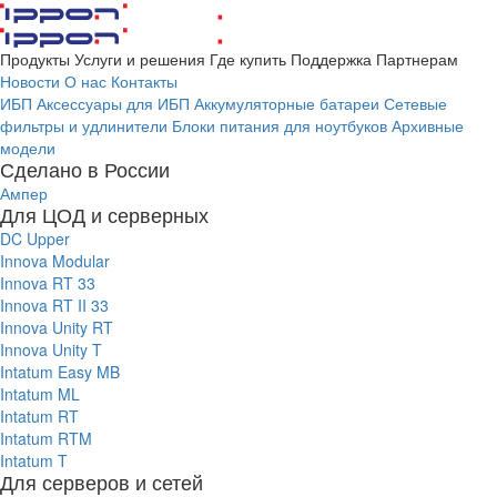
Продукты
Услуги и решения
Где купить
Поддержка
Партнерам
Новости
О нас
Контакты
ИБП
Аксессуары для ИБП
Аккумуляторные батареи
Сетевые
фильтры и удлинители
Блоки питания для ноутбуков
Архивные
модели
Сделано в России
Ампер
Для ЦОД и серверных
DC Upper
Innova Modular
Innova RT 33
Innova RT II 33
Innova Unity RT
Innova Unity T
Intatum Easy MB
Intatum ML
Intatum RT
Intatum RTM
Intatum T
Для серверов и сетей