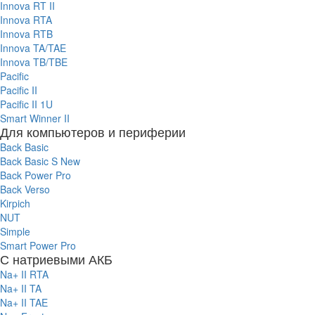
Innova RT II
Innova RTA
Innova RTB
Innova TA/TAE
Innova TB/TBE
Pacific
Pacific II
Pacific II 1U
Smart Winner II
Для компьютеров и периферии
Back Basic
Back Basic S New
Back Power Pro
Back Verso
Kirpich
NUT
Simple
Smart Power Pro
С натриевыми АКБ
Na+ II RTA
Na+ II TA
Na+ II TAE