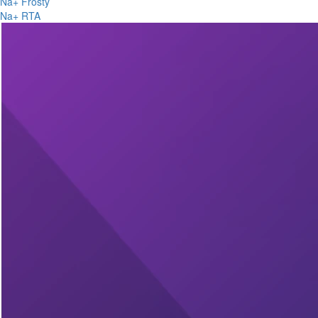
Na+ Frosty
Na+ RTA