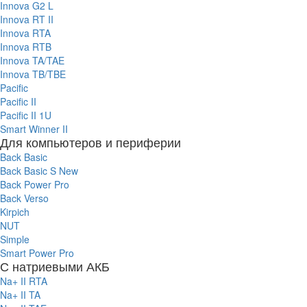
Innova G2 L
Innova RT II
Innova RTA
Innova RTB
Innova TA/TAE
Innova TB/TBE
Pacific
Pacific II
Pacific II 1U
Smart Winner II
Для компьютеров и периферии
Back Basic
Back Basic S New
Back Power Pro
Back Verso
Kirpich
NUT
Simple
Smart Power Pro
С натриевыми АКБ
Na+ II RTA
Na+ II TA