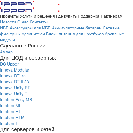
Продукты
Услуги и решения
Где купить
Поддержка
Партнерам
Новости
О нас
Контакты
ИБП
Аксессуары для ИБП
Аккумуляторные батареи
Сетевые
фильтры и удлинители
Блоки питания для ноутбуков
Архивные
модели
Сделано в России
Ампер
Для ЦОД и серверных
DC Upper
Innova Modular
Innova RT 33
Innova RT II 33
Innova Unity RT
Innova Unity T
Intatum Easy MB
Intatum ML
Intatum RT
Intatum RTM
Intatum T
Для серверов и сетей