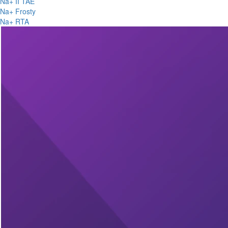
Na+ II TAE
Na+ Frosty
Na+ RTA