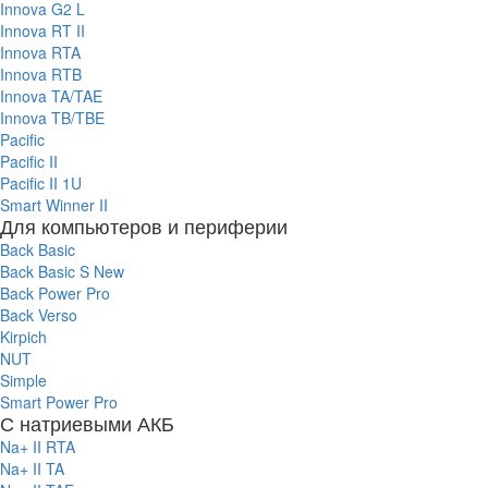
Innova G2 L
Innova RT II
Innova RTA
Innova RTB
Innova TA/TAE
Innova TB/TBE
Pacific
Pacific II
Pacific II 1U
Smart Winner II
Для компьютеров и периферии
Back Basic
Back Basic S New
Back Power Pro
Back Verso
Kirpich
NUT
Simple
Smart Power Pro
С натриевыми АКБ
Na+ II RTA
Na+ II TA