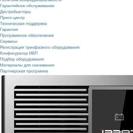
Гарантийное обслуживание
Дистрибьюторы
Пресс-центр
Техническая поддержка
Гарантия
Программное обеспечение
Сервисы
Регистрация трехфазного оборудования
Конфигуратор ИБП
Подбор оборудования
Материалы для скачивания
Партнерская программа