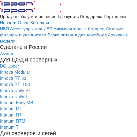
Продукты
Услуги и решения
Где купить
Поддержка
Партнерам
Новости
О нас
Контакты
ИБП
Аксессуары для ИБП
Аккумуляторные батареи
Сетевые
фильтры и удлинители
Блоки питания для ноутбуков
Архивные
модели
Сделано в России
Ампер
Для ЦОД и серверных
DC Upper
Innova Modular
Innova RT 33
Innova RT II 33
Innova Unity RT
Innova Unity T
Intatum Easy MB
Intatum ML
Intatum RT
Intatum RTM
Intatum T
Для серверов и сетей