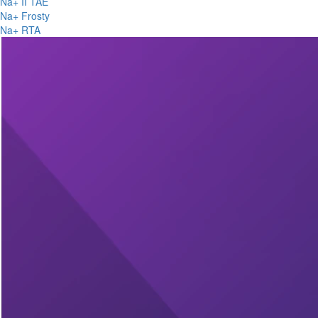
Na+ II TAE
Na+ Frosty
Na+ RTA