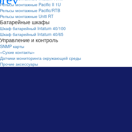
Рельсы монтажные Pacific II 1U
Рельсы монтажные Pacific/RTB
Рельсы монтажные Uniti RT
Батарейные шкафы
Шкаф батарейный Intatum 40/100
Шкаф батарейный Intatum 40/65
Управление и контроль
SNMP карты
«Сухие контакты»
Датчики мониторинга окружающей среды
Прочие аксессуары