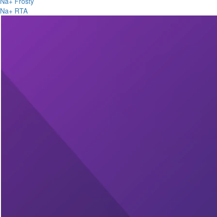
Na+ Frosty
Na+ RTA