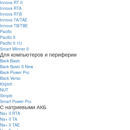
Innova RT II
Innova RTA
Innova RTB
Innova TA/TAE
Innova TB/TBE
Pacific
Pacific II
Pacific II 1U
Smart Winner II
Для компьютеров и периферии
Back Basic
Back Basic S New
Back Power Pro
Back Verso
Kirpich
NUT
Simple
Smart Power Pro
С натриевыми АКБ
Na+ II RTA
Na+ II TA
Na+ II TAE