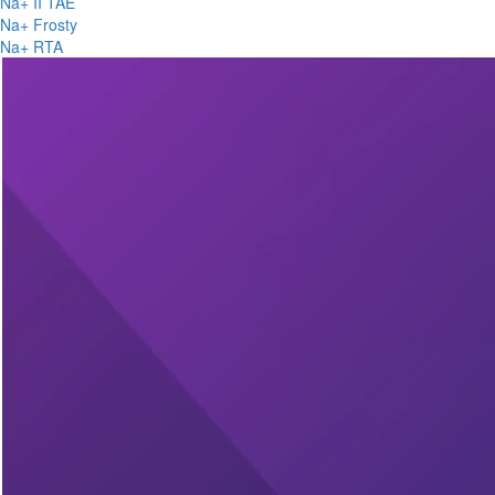
Na+ II TAE
Na+ Frosty
Na+ RTA