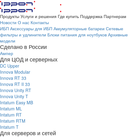
Продукты
Услуги и решения
Где купить
Поддержка
Партнерам
Новости
О нас
Контакты
ИБП
Аксессуары для ИБП
Аккумуляторные батареи
Сетевые
фильтры и удлинители
Блоки питания для ноутбуков
Архивные
модели
Сделано в России
Ампер
Для ЦОД и серверных
DC Upper
Innova Modular
Innova RT 33
Innova RT II 33
Innova Unity RT
Innova Unity T
Intatum Easy MB
Intatum ML
Intatum RT
Intatum RTM
Intatum T
Для серверов и сетей