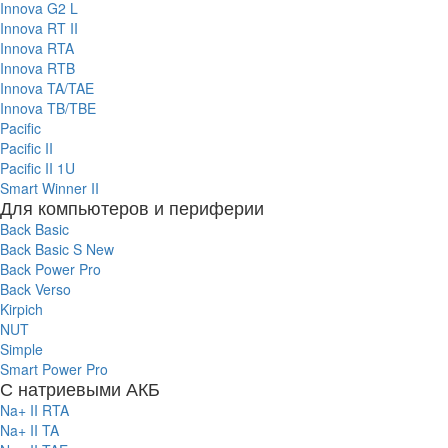
Innova G2 L
Innova RT II
Innova RTA
Innova RTB
Innova TA/TAE
Innova TB/TBE
Pacific
Pacific II
Pacific II 1U
Smart Winner II
Для компьютеров и периферии
Back Basic
Back Basic S New
Back Power Pro
Back Verso
Kirpich
NUT
Simple
Smart Power Pro
С натриевыми АКБ
Na+ II RTA
Na+ II TA