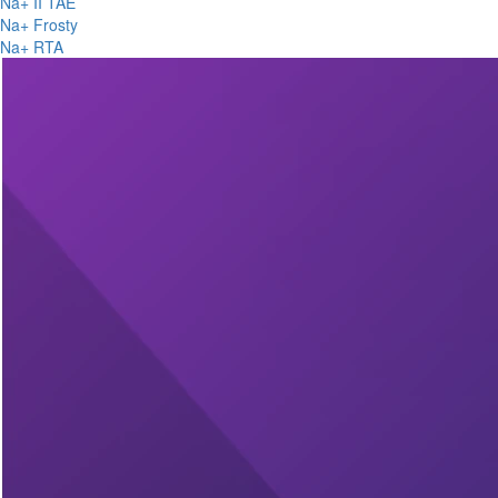
Na+ II TAE
Na+ Frosty
Na+ RTA