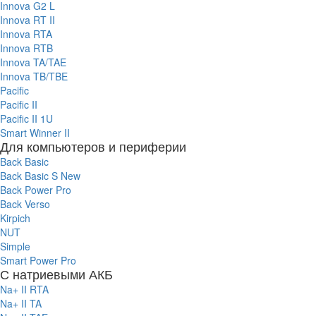
Innova G2 L
Innova RT II
Innova RTA
Innova RTB
Innova TA/TAE
Innova TB/TBE
Pacific
Pacific II
Pacific II 1U
Smart Winner II
Для компьютеров и периферии
Back Basic
Back Basic S New
Back Power Pro
Back Verso
Kirpich
NUT
Simple
Smart Power Pro
С натриевыми АКБ
Na+ II RTA
Na+ II TA