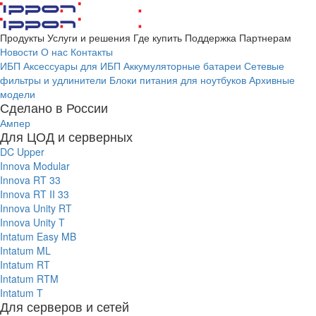
Продукты
Услуги и решения
Где купить
Поддержка
Партнерам
Новости
О нас
Контакты
ИБП
Аксессуары для ИБП
Аккумуляторные батареи
Сетевые
фильтры и удлинители
Блоки питания для ноутбуков
Архивные
модели
Сделано в России
Ампер
Для ЦОД и серверных
DC Upper
Innova Modular
Innova RT 33
Innova RT II 33
Innova Unity RT
Innova Unity T
Intatum Easy MB
Intatum ML
Intatum RT
Intatum RTM
Intatum T
Для серверов и сетей