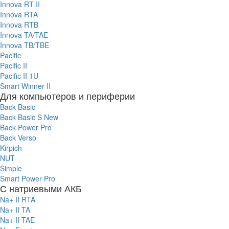
Innova RT II
Innova RTA
Innova RTB
Innova TA/TAE
Innova TB/TBE
Pacific
Pacific II
Pacific II 1U
Smart Winner II
Для компьютеров и периферии
Back Basic
Back Basic S New
Back Power Pro
Back Verso
Kirpich
NUT
Simple
Smart Power Pro
С натриевыми АКБ
Na+ II RTA
Na+ II TA
Na+ II TAE