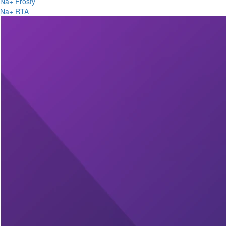
Na+ Frosty
Na+ RTA