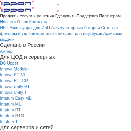
Продукты
Услуги и решения
Где купить
Поддержка
Партнерам
Новости
О нас
Контакты
ИБП
Аксессуары для ИБП
Аккумуляторные батареи
Сетевые
фильтры и удлинители
Блоки питания для ноутбуков
Архивные
модели
Сделано в России
Ампер
Для ЦОД и серверных
DC Upper
Innova Modular
Innova RT 33
Innova RT II 33
Innova Unity RT
Innova Unity T
Intatum Easy MB
Intatum ML
Intatum RT
Intatum RTM
Intatum T
Для серверов и сетей