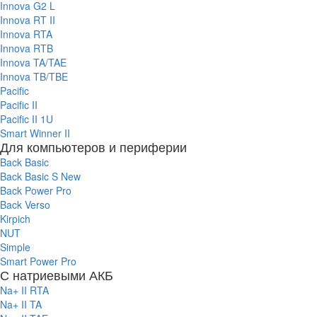
Innova G2 L
Innova RT II
Innova RTA
Innova RTB
Innova TA/TAE
Innova TB/TBE
Pacific
Pacific II
Pacific II 1U
Smart Winner II
Для компьютеров и периферии
Back Basic
Back Basic S New
Back Power Pro
Back Verso
Kirpich
NUT
Simple
Smart Power Pro
С натриевыми АКБ
Na+ II RTA
Na+ II TA