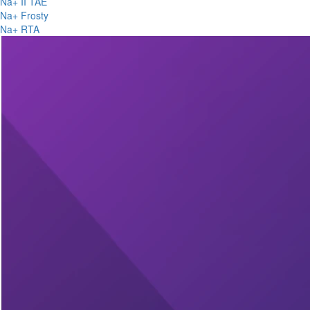
Na+ II TAE
Na+ Frosty
Na+ RTA