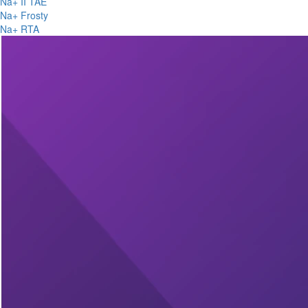
Na+ II TAE
Na+ Frosty
Na+ RTA