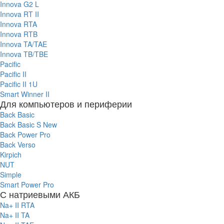
Innova G2 L
Innova RT II
Innova RTA
Innova RTB
Innova TA/TAE
Innova TB/TBE
Pacific
Pacific II
Pacific II 1U
Smart Winner II
Для компьютеров и периферии
Back Basic
Back Basic S New
Back Power Pro
Back Verso
Kirpich
NUT
Simple
Smart Power Pro
С натриевыми АКБ
Na+ II RTA
Na+ II TA