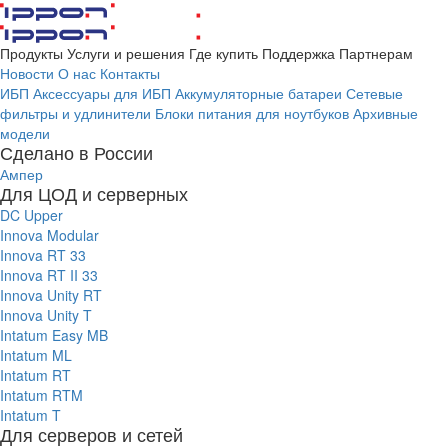
Продукты
Услуги и решения
Где купить
Поддержка
Партнерам
Новости
О нас
Контакты
ИБП
Аксессуары для ИБП
Аккумуляторные батареи
Сетевые
фильтры и удлинители
Блоки питания для ноутбуков
Архивные
модели
Сделано в России
Ампер
Для ЦОД и серверных
DC Upper
Innova Modular
Innova RT 33
Innova RT II 33
Innova Unity RT
Innova Unity T
Intatum Easy MB
Intatum ML
Intatum RT
Intatum RTM
Intatum T
Для серверов и сетей